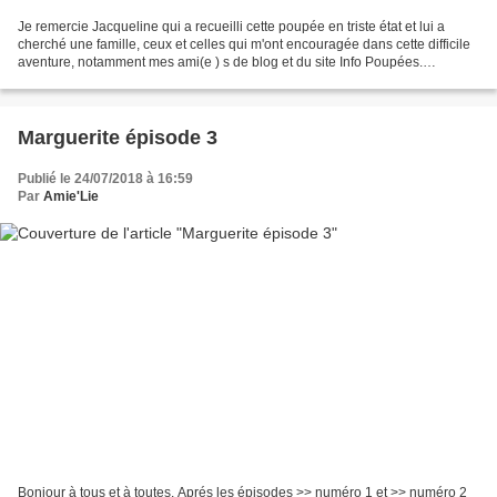
Je remercie Jacqueline qui a recueilli cette poupée en triste état et lui a
cherché une famille, ceux et celles qui m'ont encouragée dans cette difficile
aventure, notamment mes ami(e ) s de blog et du site Info Poupées.
Marguerite avant et après Avant...
Marguerite épisode 3
Publié le 24/07/2018 à 16:59
Par
Amie'Lie
Bonjour à tous et à toutes, Aprés les épisodes >> numéro 1 et >> numéro 2