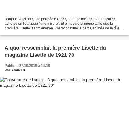
Bonjour, Voici une jolie poupée colorée, de belle facture, bien articulée,
achetée en l'état pour "une misère". Elle mesure la même taille que la
première Lisette 33 cm environ. J'ai reconstitué la partie abîmée de la tête de
la poupée et réalisé le déguisement...
A quoi ressemblait la première Lisette du
magazine Lisette de 1921 ?0
Publié le 27/10/2019 à 14:19
Par
Amie'Lie