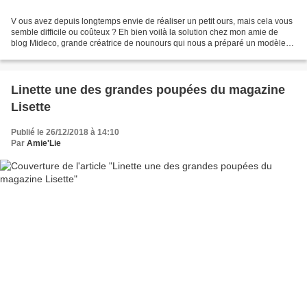
V ous avez depuis longtemps envie de réaliser un petit ours, mais cela vous
semble difficile ou coûteux ? Eh bien voilà la solution chez mon amie de
blog Mideco, grande créatrice de nounours qui nous a préparé un modèle
très facile et un tuto pas-à-pas...
Linette une des grandes poupées du magazine
Lisette
Publié le 26/12/2018 à 14:10
Par
Amie'Lie