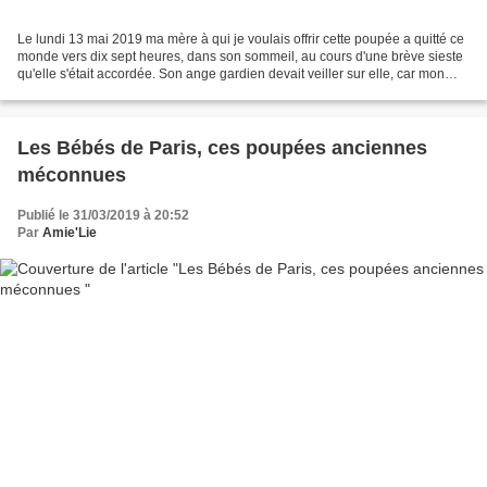
Le lundi 13 mai 2019 ma mère à qui je voulais offrir cette poupée a quitté ce
monde vers dix sept heures, dans son sommeil, au cours d'une brève sieste
qu'elle s'était accordée. Son ange gardien devait veiller sur elle, car mon
frère Patrice lui avait...
Les Bébés de Paris, ces poupées anciennes
méconnues
Publié le 31/03/2019 à 20:52
Par
Amie'Lie