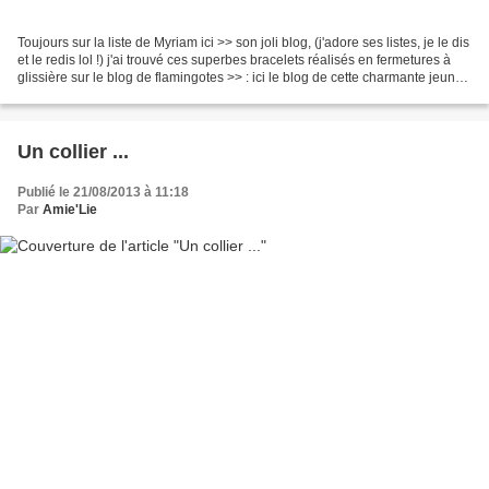
Toujours sur la liste de Myriam ici >> son joli blog, (j'adore ses listes, je le dis
et le redis lol !) j'ai trouvé ces superbes bracelets réalisés en fermetures à
glissière sur le blog de flamingotes >> : ici le blog de cette charmante jeune
femme ;...
Un collier ...
Publié le 21/08/2013 à 11:18
Par
Amie'Lie