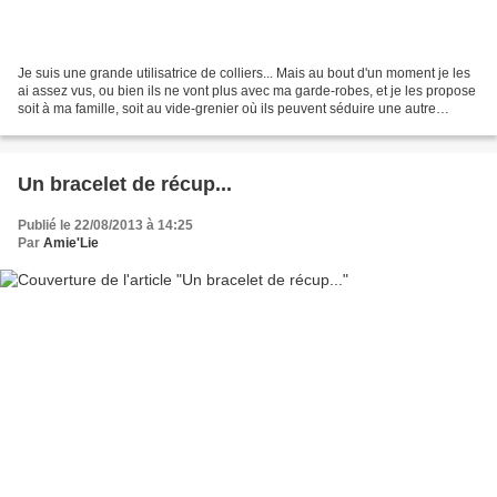
Je suis une grande utilisatrice de colliers... Mais au bout d'un moment je les
ai assez vus, ou bien ils ne vont plus avec ma garde-robes, et je les propose
soit à ma famille, soit au vide-grenier où ils peuvent séduire une autre
personne. Mais voilà,...
Un bracelet de récup...
Publié le 22/08/2013 à 14:25
Par
Amie'Lie