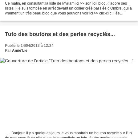
Ce matin, en consultant la liste de Myriam ici >> son joli blog, (j'adore ses
listes !) je suis tombée en arrêt devant un collier créé par Fée d'Ombre, qui a
vraiment un très beau blog que vous pouvons voir ici >> clic-clic. Fée
d'Ombre nous propose un...
Tuto des boutons et des perles recyclés...
Publié le 14/04/2013 à 12:24
Par
Amie'Lie
... .. Bonjour, Il y a quelques jours je vous montrais un bouton recyclé sur l'un
de mes sacs là >> clic-clic et je promettais un tuto. Après quelques essais ,