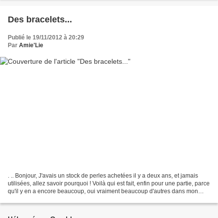
Des bracelets...
Publié le 19/11/2012 à 20:29
Par
Amie'Lie
. .. Bonjour, J'avais un stock de perles achetées il y a deux ans, et jamais
utilisées, allez savoir pourquoi ! Voilà qui est fait, enfin pour une partie, parce
qu'il y en a encore beaucoup, oui vraiment beaucoup d'autres dans mon
stock... Des petits...