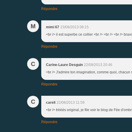
Répondre
M
mimi 67
23/08/2013 08:15
<br /> il est superbe ce collier <br /> <br /> <br /> brav
Répondre
C
Carine-Laure Desguin
22/08/2013 20:46
<br /> J'admire ton imagination, comme quoi, chacun se
Répondre
C
careli
22/08/2013 11:59
<br /> trèèès original, je file voir le blog de Fée d'omb
Répondre