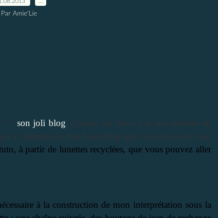
1.08.2013
…
Par Amie'Lie
i >>
son joli blog
, (j'adore ses listes !) je suis tombée en
qui a vraiment un très beau blog que vous pouvons voir
o, à partir de lunettes recyclées, que vous pouvez aller
 nécessaire à la construction de mon interprétation sous la
ette : une chaîne cuivrée, des boutons de jean de rechange