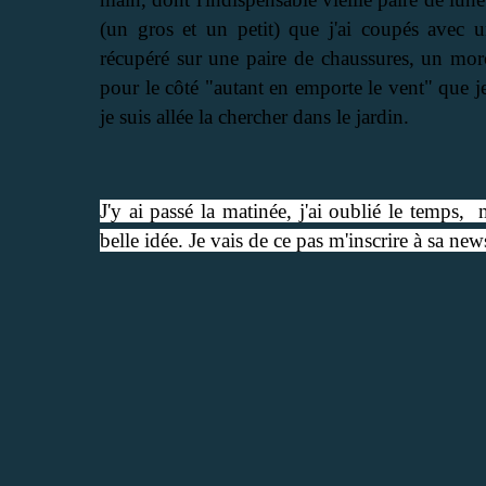
(un gros et un petit) que j'ai coupés avec 
récupéré sur une paire de chaussures, un mor
pour le côté "autant en emporte le vent" que 
je suis allée la chercher dans le jardin.
J'y ai passé la matinée, j'ai oublié le temps,
belle idée. Je vais de ce pas m'inscrire à sa news