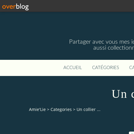
Partager avec vous mes idé
aussi collectio
ACCUEIL
CATÉGORIES
C
Un c
Amie'Lie
>
Categories
>
Un collier ...