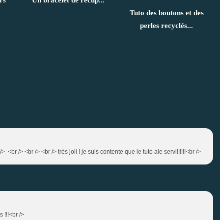
Tuto des boutons et des
perles recyclés...
> <br /> <br /> <br /> très joli ! je suis contente que le tuto aie servi!!!!!!<br />
s !!!<br />