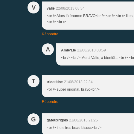
V
valie
22/08/2013 08:34
<br /> Alors là énorme BRAVO<br /> <br /> <br /> Il
<br /> <br />
Répondre
A
Amie'Lie
22/08/2013 08:59
<br /> <br /> Merci Valie, à bientôt... <br /> <br
T
tricotitine
21/08/2013 22:34
<br /> super original, bravo<br />
Répondre
G
gateuxrigolo
21/08/2013 21:25
<br /> il est tres beau bisous<br />