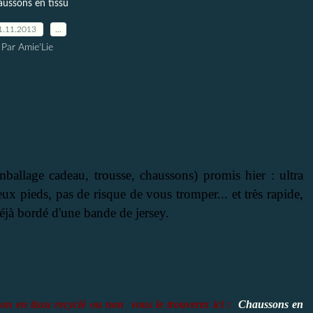
ussons en tissu
1.11.2013
…
Par Amie'Lie
emballage cadeau, trousse, chaussons) promis hier : ultra
ux pieds, pas de risque de vous tromper... et très rapide,
 déjà bordé d'une bande de jersey.
on en tissu recyclé ou non vous le trouverez ici :
Chaussons en