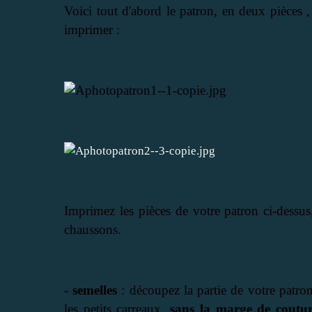
Voici tout d'abord le patron, en deux pièces 
imprimer :
Imprimez les pièces de votre patron ci-dessus
chaussons.
-
semelles
: découpez la partie de votre patron
les petits carreaux,
sans la marge de coutu