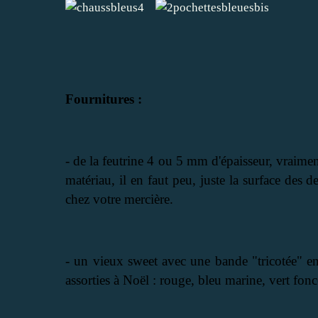
Fournitures :
- de la feutrine 4 ou 5 mm d'épaisseur, vraimen
matériau, il en faut peu, juste la surface des 
chez votre mercière.
- un vieux sweet avec une bande "tricotée" e
assorties à Noël : rouge, bleu marine, vert fonc