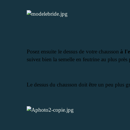
Posez ensuite le dessus de votre chausson
à l'
suivez bien la semelle en feutrine au plus près 
Le dessus du chausson doit être un peu plus gr