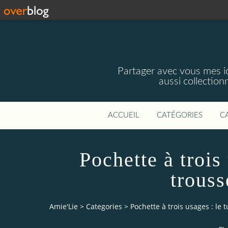
Partager avec vous mes idé
aussi collectio
ACCUEIL
CATÉGORIES
C
Pochette à trois 
trous
Amie'Lie
>
Categories
>
Pochette à trois usages : le 