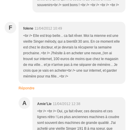
souvenirs<br /> sont bons ! <br /> <br /> <br /> <br />
F
folene
11/04/2012 10:49
<br /> Elle est trop belle... ca fait rêver. Moi la mienne est une
vieille Singer mélody, qui a bientôt 30 ans. En ce moment elle
est chez le docteur, et je devrais la récuperer la semaine
prochaine..<br /> J'hésite à en acheter une neuve, j'en ai
trouvé sur internet, 100 euros de moins que chez le magasin
de ma ville... et je n'arrive pas à me séparer de mémère... Je
crois que je vais en acheter<br /> une sur internet, et garder
mémère pour ma fille...<br />
Répondre
A
Amie'Lie
11/04/2012 12:38
<br /> <br /> Oui, ça fait rêver, ces dessins et ces
lignes rétro ! Les plus anciennes machines à coudre
sont souvent des machines de grande qualité. J'ai
acheté une vieille Singer 191 B à ma soeur, que