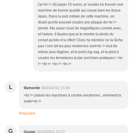
j'ai<br /> dû payer 25 euros, je voulais lui trouver une
machine de bonne qualité qui couse bien les tissus
épais. Dans la pub initiale de cette machine, on
disait qu'elle pouvait coudre une plaque de<br />
plomb. Ma soeur coud de magnifiques corsets avec,
et l'adore. Il faudra que je te montre la photo du
corset qu'elle m'a offert ! Donc ta mémère ne la lâche
pas ! ceci dit les plus modernes sont<br /> tout de
même plus légères, et le point zig-zag, et le pied à
coudre les fermetures éclair sont bien pratiques ! <br
/> <br /> <br /> <br />
L
lilamande
06/04/2012 15:58
<br /> j'adore les machines à coudre anciennes...vivement la
suite!<br />
Répondre
G
Guzaie
31/03/2012 12:27