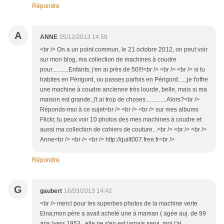
Répondre
A
ANNE
05/12/2013 14:59
<br /> On a un point commun, le 21 octobre 2012, on peut voir
sur mon blog, ma collection de machines à coudre
pour...........Enfants; j'en ai près de 50!!!<br /> <br /> <br /> si tu
habites en Périgord, ou passes parfois en Périgord.....;je t'offre
une machine à coudre ancienne très lourde, belle, mais si ma
maison est grande, j't ai trop de choses..............Alors?<br />
Réponds-moi à ce sujet<br /> <br /> <br /> sur mes albums
Flickr, tu peux voir 10 photos des mes machines à coudre et
aussi ma collection de cahiers de couture...<br /> <br /> <br />
Anne<br /> <br /> <br /> http://quilt007.free.fr<br />
Répondre
G
gaubert
16/03/2013 14:42
<br /> merci pour les superbes photos de la machine verte
Elna;mon père a avait acheté une à maman ( agée auj. de 99
ans )vers 1953 ,elle ne s'en est jamais servi, moi j'ai