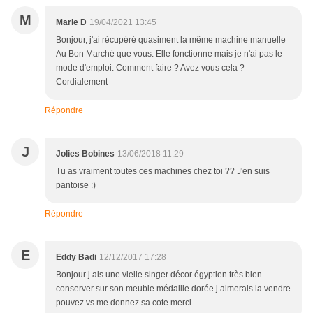
M
Marie D
19/04/2021 13:45
Bonjour, j'ai récupéré quasiment la même machine manuelle
Au Bon Marché que vous. Elle fonctionne mais je n'ai pas le
mode d'emploi. Comment faire ? Avez vous cela ?
Cordialement
Répondre
J
Jolies Bobines
13/06/2018 11:29
Tu as vraiment toutes ces machines chez toi ?? J'en suis
pantoise :)
Répondre
E
Eddy Badi
12/12/2017 17:28
Bonjour j ais une vielle singer décor égyptien très bien
conserver sur son meuble médaille dorée j aimerais la vendre
pouvez vs me donnez sa cote merci