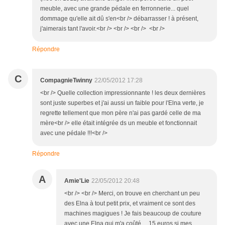
meuble, avec une grande pédale en ferronnerie... quel
dommage qu'elle ait dû s'en<br /> débarrasser ! à présent,
j'aimerais tant l'avoir.<br /> <br /> <br /> <br />
Répondre
C
CompagnieTwinny
22/05/2012 17:28
<br /> Quelle collection impressionnante ! les deux dernières
sont juste superbes et j'ai aussi un faible pour l'Elna verte, je
regrette tellement que mon père n'ai pas gardé celle de ma
mère<br /> elle était intégrée ds un meuble et fonctionnait
avec une pédale !!!<br />
Répondre
A
Amie'Lie
22/05/2012 20:48
<br /> <br /> Merci, on trouve en cherchant un peu
des Elna à tout petit prix, et vraiment ce sont des
machines magigues ! Je fais beaucoup de couture
avec une Elna qui m'a coûté ... 15 euros si mes