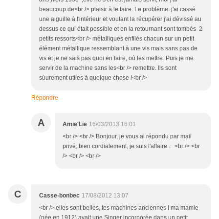
beaucoup de<br /> plaisir à le faire. Le problème: j'ai cassé
une aiguille à l'intérieur et voulant la récupérer j'ai dévissé au
dessus ce qui était possible et en la retournant sont tombés 2
petits ressorts<br /> métalliques enfilés chacun sur un petit
élément métallique ressemblant à une vis mais sans pas de
vis et je ne sais pas quoi en faire, où les mettre. Puis je me
servir de la machine sans les<br /> remettre. Ils sont
sùurement utiles à quelque chose !<br />
Répondre
A
Amie'Lie
16/03/2013 16:01
<br /> <br /> Bonjour, je vous ai répondu par mail
privé, bien cordialement, je suis l'affaire... <br /> <br
/> <br /> <br />
C
Casse-bonbec
17/08/2012 13:07
<br /> elles sont belles, tes machines anciennes ! ma mamie
(née en 1912) avait une Singer incorporée dans un petit