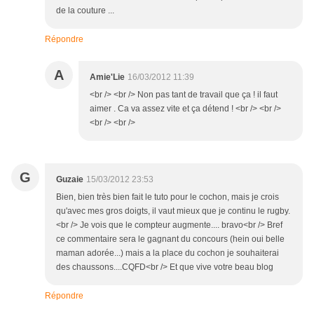
de la couture ...
Répondre
A
Amie'Lie
16/03/2012 11:39
<br /> <br /> Non pas tant de travail que ça ! il faut
aimer . Ca va assez vite et ça détend ! <br /> <br />
<br /> <br />
G
Guzaie
15/03/2012 23:53
Bien, bien très bien fait le tuto pour le cochon, mais je crois
qu'avec mes gros doigts, il vaut mieux que je continu le rugby.
<br /> Je vois que le compteur augmente.... bravo<br /> Bref
ce commentaire sera le gagnant du concours (hein oui belle
maman adorée...) mais a la place du cochon je souhaiterai
des chaussons....CQFD<br /> Et que vive votre beau blog
Répondre