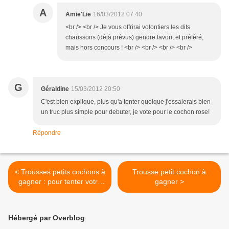
A
Amie'Lie
16/03/2012 07:40
<br /> <br /> Je vous offrirai volontiers les dits
chaussons (déjà prévus) gendre favori, et préféré,
mais hors concours ! <br /> <br /> <br /> <br />
G
Géraldine
15/03/2012 20:50
C'est bien explique, plus qu'a tenter quoique j'essaierais bien
un truc plus simple pour debuter, je vote pour le cochon rose!
Répondre
< Trousses petits cochons à
Trousse petit cochon à
gagner : pour tenter votre
gagner >
chance faites un
commentaire à cet article.
Hébergé par Overblog