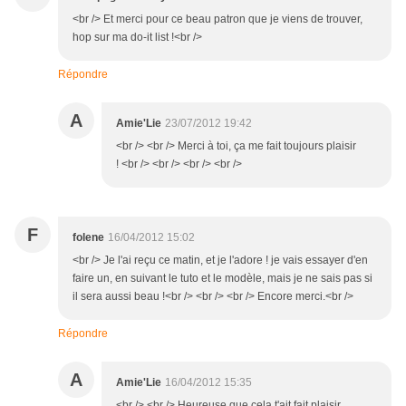
<br /> Et merci pour ce beau patron que je viens de trouver,
hop sur ma do-it list !<br />
Répondre
A
Amie'Lie
23/07/2012 19:42
<br /> <br /> Merci à toi, ça me fait toujours plaisir
! <br /> <br /> <br /> <br />
F
folene
16/04/2012 15:02
<br /> Je l'ai reçu ce matin, et je l'adore ! je vais essayer d'en
faire un, en suivant le tuto et le modèle, mais je ne sais pas si
il sera aussi beau !<br /> <br /> <br /> Encore merci.<br />
Répondre
A
Amie'Lie
16/04/2012 15:35
<br /> <br /> Heureuse que cela t'ait fait plaisir,