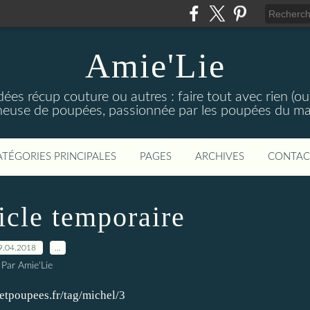
Amie'Lie
es récup couture ou autres : faire tout avec rien (ou
nneuse de poupées, passionnée par les poupées du maga
ATÉGORIES PRINCIPALES
PAGES
ARCHIVES
CONTAC
icle temporaire
9.04.2018
…
Par Amie'Lie
eetpoupees.fr/tag/michel/3