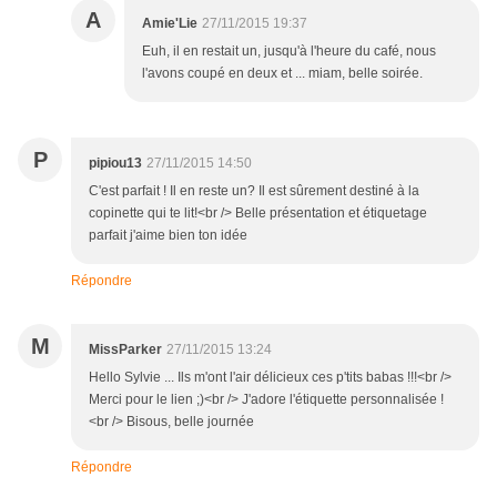
A
Amie'Lie
27/11/2015 19:37
Euh, il en restait un, jusqu'à l'heure du café, nous
l'avons coupé en deux et ... miam, belle soirée.
P
pipiou13
27/11/2015 14:50
C'est parfait ! Il en reste un? Il est sûrement destiné à la
copinette qui te lit!<br /> Belle présentation et étiquetage
parfait j'aime bien ton idée
Répondre
M
MissParker
27/11/2015 13:24
Hello Sylvie ... Ils m'ont l'air délicieux ces p'tits babas !!!<br />
Merci pour le lien ;)<br /> J'adore l'étiquette personnalisée !
<br /> Bisous, belle journée
Répondre