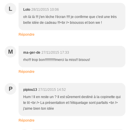
L
Lolo
28/11/2015 10:06
oh là là !!! j'en lèche l'écran !!!! je confirme que c'est une très
belle idée de cadeau !!!<br /> bisousss et bon we !
Répondre
M
ma-ger-de
27/11/2015 17:33
rho!!! trop bon!!!!!!!!!!!!merci la miss!! bisous!
Répondre
P
pipiou13
27/11/2015 14:52
Hum ! Il en reste un ? Il est sûrement destiné à la copinette qui
te lit <br /> La présentation et l'étiquetage sont parfaits <br />
j'aime bien ton idée
Répondre