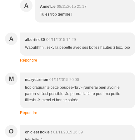
A
Amie'Lie
08/11/2015 21:17
Tu es trop gentille !
A
albertine30
06/11/2015 14:29
Waouhhhh , sexy la pepette avec ses bottes hautes ;) bsx, jojo
Répondre
M
marycarmen
01/11/2015 20:00
trop craquante cette poupée<br /> j'aimerai bien avoir le
patron si c'est possible, Je pourrai la faire pour ma petite
fille<br /> merci et bonne soirée
Répondre
O
oh c'est kokie !
01/11/2015 16:39