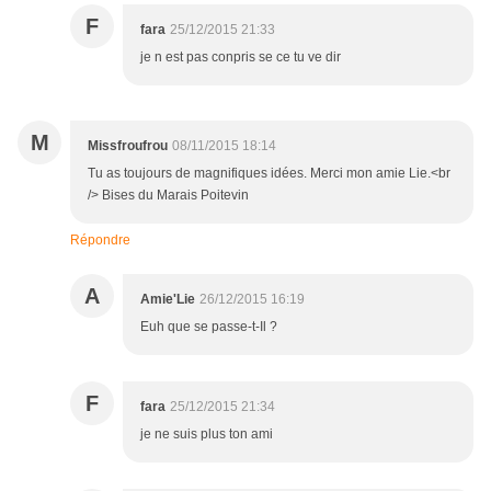
F
fara
25/12/2015 21:33
je n est pas conpris se ce tu ve dir
M
Missfroufrou
08/11/2015 18:14
Tu as toujours de magnifiques idées. Merci mon amie Lie.<br
/> Bises du Marais Poitevin
Répondre
A
Amie'Lie
26/12/2015 16:19
Euh que se passe-t-Il ?
F
fara
25/12/2015 21:34
je ne suis plus ton ami