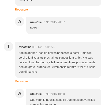
très jolie ;)
Répondre
A
Amie'Lie
01/11/2015 20:37
Merci !
T
tricotitine
01/11/2015 09:53
trop mignonne, pas de petites princesse à gâter.... mais je
serai attentive à tes prochaines suggestions...<br /> je vais
faire un tour chez toi....ça fait un moment que je suis absente,
rien de grave, surbookée, vivement la retraite !!!<br /> bisous
bon dimanche
Répondre
A
Amie'Lie
01/11/2015 10:38
Que veux-tu nous faisons ce que nous pouvons les
unes et les autres :))