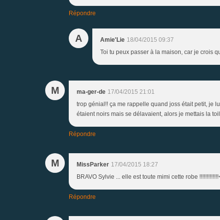
Répondre
A
Amie'Lie
18/04/2015 09:37
Toi tu peux passer à la maison, car je crois qu
M
ma-ger-de
17/04/2015 21:01
trop génial!! ça me rappelle quand joss était petit, je 
étaient noirs mais se délavaient, alors je mettais la toil
Répondre
M
MissParker
17/04/2015 18:27
BRAVO Sylvie ... elle est toute mimi cette robe !!!!!!!!!!!
Répondre