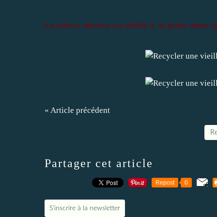
La robe-ci dessous est dédiée à la petite dame qu
« Article précédent
Re
Partager cet article
Repost
0
S'inscrire à la newsletter