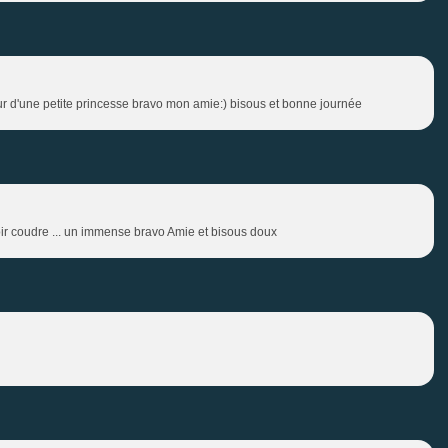
eur d'une petite princesse bravo mon amie:) bisous et bonne journée
oir coudre ... un immense bravo Amie et bisous doux