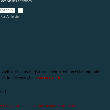
 des vieilles chemises
4.04.2015
…
Par Amie'Lie
 vielles chemises, j'ai eu envie d'en recycler en robe de
 de la chemise :))
.
mon tuto, clic ici
.
lol !
ecyclage, mais aussi pour tester ce modèle.