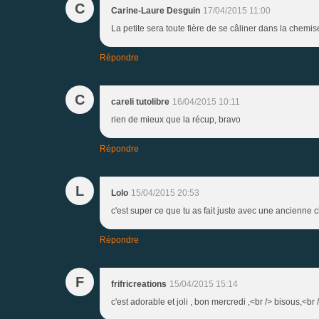
C
Carine-Laure Desguin
17/04/2015 11:00
La petite sera toute fière de se câliner dans la chemis
Répondre
C
careli tutolibre
16/04/2015 10:11
rien de mieux que la récup, bravo
Répondre
L
Lolo
15/04/2015 20:53
c'est super ce que tu as fait juste avec une ancienne ch
Répondre
F
frifricreations
15/04/2015 15:14
c'est adorable et joli , bon mercredi ,<br /> bisous,<br />