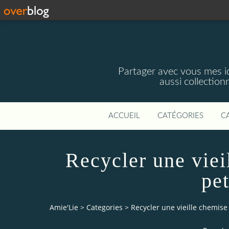
Partager avec vous mes idé
aussi collectio
ACCUEIL
CATÉGORIES
C
Recycler une viei
pet
Amie'Lie
>
Categories
>
Recycler une vieille chemise 