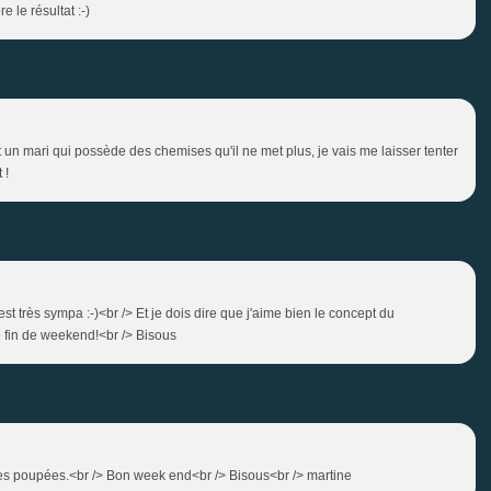
e le résultat :-)
t un mari qui possède des chemises qu'il ne met plus, je vais me laisser tenter
 !
est très sympa :-)<br /> Et je dois dire que j'aime bien le concept du
ne fin de weekend!<br /> Bisous
 mes poupées.<br /> Bon week end<br /> Bisous<br /> martine