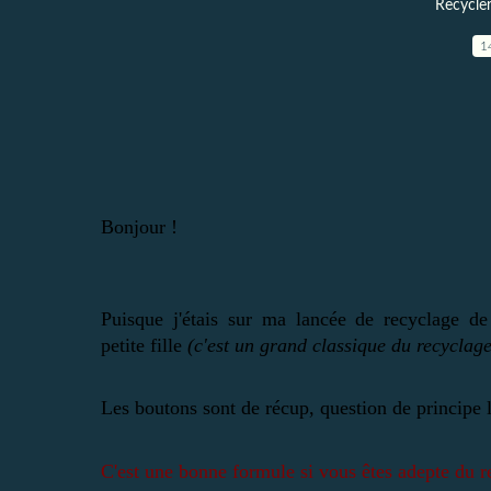
Recycler
1
Bonjour !
Puisque j'étais sur ma lancée de recyclage de
petite fille
(c'est un grand classique du recyclage
Les boutons sont de récup, question de principe 
C'est une bonne formule si vous êtes adepte du r