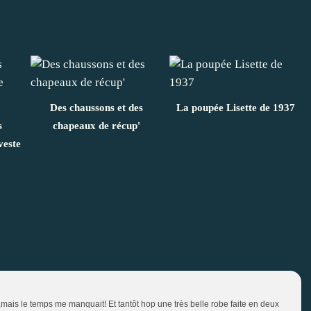
Des chaussons et des
La poupée Lisette de 1937
s
chapeaux de récup'
veste
,mais le temps me manquait! Et tantôt hop une très belle robe faite en deux