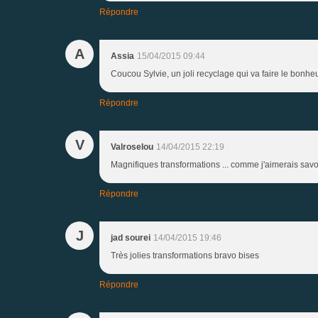
Répondre
A
Assia
15/04/2015 09:44
Coucou Sylvie, un joli recyclage qui va faire le bonh
Répondre
V
Valroselou
14/04/2015 22:19
Magnifiques transformations ... comme j'aimerais sav
Répondre
J
jad sourei
14/04/2015 19:46
Très jolies transformations bravo bises
Répondre