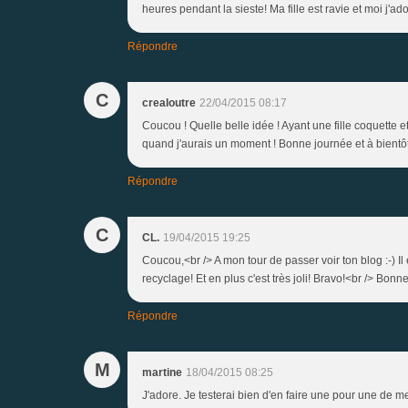
heures pendant la sieste! Ma fille est ravie et moi j'ador
Répondre
C
crealoutre
22/04/2015 08:17
Coucou ! Quelle belle idée ! Ayant une fille coquette e
quand j'aurais un moment ! Bonne journée et à bientôt
Répondre
C
CL.
19/04/2015 19:25
Coucou,<br /> A mon tour de passer voir ton blog :-) Il 
recyclage! Et en plus c'est très joli! Bravo!<br /> Bon
Répondre
M
martine
18/04/2015 08:25
J'adore. Je testerai bien d'en faire une pour une de